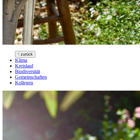
zurück
Klima
Kreislauf
Biodiversität
Gemeinschaften
Kollegen