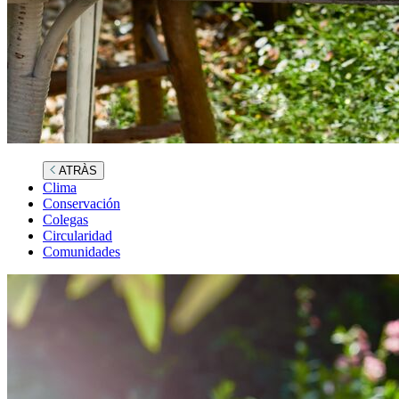
ATRÀS
Clima
Conservación
Colegas
Circularidad
Comunidades