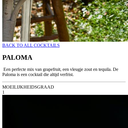
BACK TO ALL COCKTAILS
PALOMA
Een perfecte mix van grapefruit, een vleugje zout en tequila. De
Paloma is een cocktail die altijd verfrist.
MOEILIJKHEIDSGRAAD
1