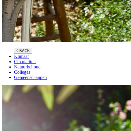
BACK
Klimaat
Circulariteit
Natuurbehoud
Collegas
Gemeenschappen