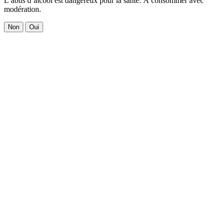
L’abus d’alcool est dangereux pour la santé. À consommer avec
modération.
Non
Oui