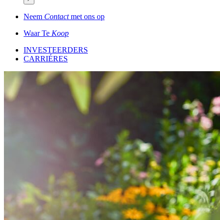
Neem
Contact
met ons op
Waar Te
Koop
INVESTEERDERS
CARRIÉRES