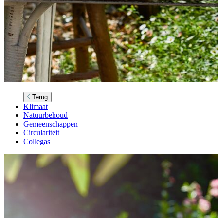
Terug
Klimaat
Natuurbehoud
Gemeenschappen
Circulariteit
Collegas