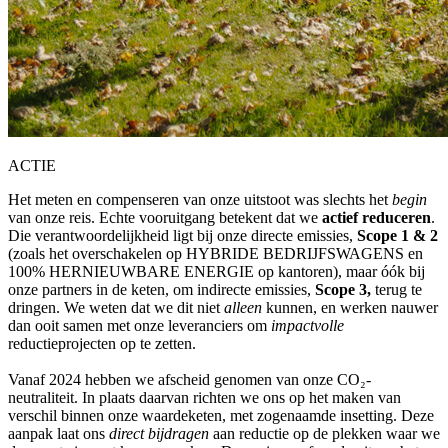
ACTIE
Het meten en compenseren van onze uitstoot was slechts het
begin
van onze reis. Echte vooruitgang betekent dat we
actief reduceren
.
Die verantwoordelijkheid ligt bij onze directe emissies,
Scope 1 & 2
(zoals het overschakelen op HYBRIDE BEDRIJFSWAGENS en
100% HERNIEUWBARE ENERGIE op kantoren), maar óók bij
onze partners in de keten, om indirecte emissies,
Scope 3,
terug te
dringen. We weten dat we dit niet
alleen
kunnen, en werken nauwer
dan ooit samen met onze leveranciers om
impactvolle
reductieprojecten op te zetten.
Vanaf 2024 hebben we afscheid genomen van onze CO₂-
neutraliteit. In plaats daarvan richten we ons op het maken van
verschil binnen onze waardeketen, met zogenaamde insetting. Deze
aanpak laat ons
direct bijdragen
aan reductie op de plekken waar we