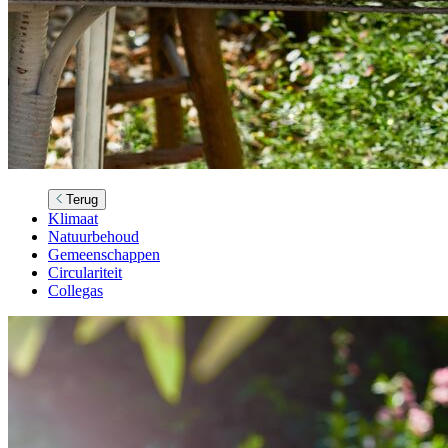
Terug
Klimaat
Natuurbehoud
Gemeenschappen
Circulariteit
Collegas