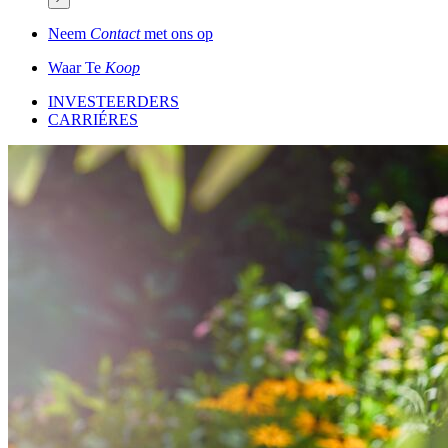
Neem
Contact
met ons op
Waar Te
Koop
INVESTEERDERS
CARRIÉRES