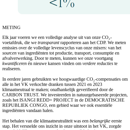
METING
Elk jaar voeren we een volledige analyse uit van onze CO₂-
voetafdruk, die we
transparant
rapporteren aan het CDP. We meten
emissies over de volledige levenscyclus van onze mixers: van het
sourcen
van ingrediënten tot productie, transport, consumptie en
afvalverwerking. Door te meten, kunnen we onze voortgang
kwantificeren
én nieuwe kansen vinden om
verdere reducties
te
realiseren.
In eerdere jaren gebruikten we hoogwaardige CO₂-compensaties om
alle in het VK verkochte dranken tussen 2021 en 2023
klimaatneutraal te maken; onafhankelijk geverifieerd door de
CARBON TRUST. We investeerden in natuurgebaseerde projecten,
zoals het ISANGI REDD+ PROJECT in de DEMOCRATISCHE
REPUBLIEK CONGO, een gebied waar we ook essentiële
ingrediënten vandaan halen.
Het behalen van die klimaatneutraliteit was een
belangrijke
eerste
stap. Het versnelde ons inzicht in onze uitstoot in het VK, zorgde