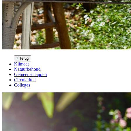
Terug
Klimaat
Natuurbehoud
Gemeenschappen
Circulariteit
Collegas