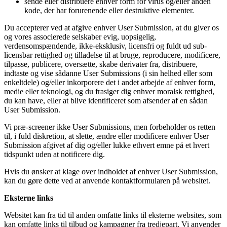
sende eller distribuere enhver form for virus og/eller anden
kode, der har forurenende eller destruktive elementer.
Du accepterer ved at afgive enhver User Submission, at du giver os
og vores associerede selskaber evig, uopsigelig,
verdensomspændende, ikke-eksklusiv, licensfri og fuldt ud sub-
licensbar rettighed og tilladelse til at bruge, reproducere, modificere,
tilpasse, publicere, oversætte, skabe derivater fra, distribuere,
indtaste og vise sådanne User Submissions (i sin helhed eller som
enkeltdele) og/eller inkorporere det i andet arbejde af enhver form,
medie eller teknologi, og du frasiger dig enhver moralsk rettighed,
du kan have, eller at blive identificeret som afsender af en sådan
User Submission.
Vi præ-screener ikke User Submissions, men forbeholder os retten
til, i fuld diskretion, at slette, ændre eller modificere enhver User
Submission afgivet af dig og/eller lukke ethvert emne på et hvert
tidspunkt uden at notificere dig.
Hvis du ønsker at klage over indholdet af enhver User Submission,
kan du gøre dette ved at anvende kontaktformularen på websitet.
Eksterne links
Websitet kan fra tid til anden omfatte links til eksterne websites, som
kan omfatte links til tilbud og kampagner fra tredjepart. Vi anvender