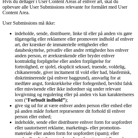
Hvis du deltager i User Content Areas af enhver art, skal du
opbevare alle User Submissions relevante for formålet med User
Content Area.
User Submissions må ikke:
indeholde, sende, distribuere, linke til eller på anden vis gøre
tilgængelig eller reklamere eller promovere indhold af enhver
art, der krænker de immaterielle rettigheder eller
databeskyttelse, privatliv eller andre rettigheder hos enhver
anden person, er ærekrænkende eller bryder enhver
kontraktlig forpligtelse eller anden forpligtelse for
fortrolighed, er sjofel, eksplicit seksuel, truende, voldelig,
chikanerende, giver incitament til vold eller had, blasfemisk,
diskriminerende (på enhver baggrund), ansvarlig for at
medføre angst, forskrækkelse eller forlegenhed, bevidst falsk
eller misvisende eller ikke indordner sig under relevant
lovgivning og regulering eller på anden vis kan karakteriseres
som (“
Forbudt indhold”
);
give sig ud for at være enhver anden person eller enhed eller
på anden måde forkert repræsentere dit forhold til enhver
person eller enhed;
indeholde, sende eller distribuere enhver form for uopfordret
eller uautoriseret reklame, marketings- eller promotion-
materiale eller anden form for uopfordret (spam); eller