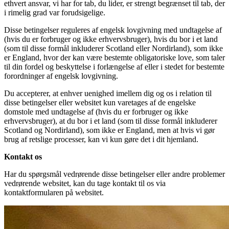
ethvert ansvar, vi har for tab, du lider, er strengt begrænset til tab, der
i rimelig grad var forudsigelige.
Disse betingelser reguleres af engelsk lovgivning med undtagelse af
(hvis du er forbruger og ikke erhvervsbruger), hvis du bor i et land
(som til disse formål inkluderer Scotland eller Nordirland), som ikke
er England, hvor der kan være bestemte obligatoriske love, som taler
til din fordel og beskyttelse i forlængelse af eller i stedet for bestemte
forordninger af engelsk lovgivning.
Du accepterer, at enhver uenighed imellem dig og os i relation til
disse betingelser eller websitet kun varetages af de engelske
domstole med undtagelse af (hvis du er forbruger og ikke
erhvervsbruger), at du bor i et land (som til disse formål inkluderer
Scotland og Nordirland), som ikke er England, men at hvis vi gør
brug af retslige processer, kan vi kun gøre det i dit hjemland.
Kontakt os
Har du spørgsmål vedrørende disse betingelser eller andre problemer
vedrørende websitet, kan du tage kontakt til os via
kontaktformularen på websitet.