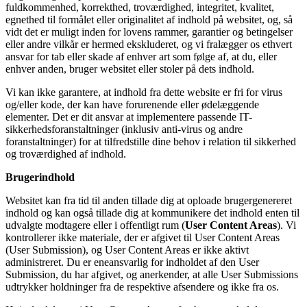
fuldkommenhed, korrekthed, troværdighed, integritet, kvalitet,
egnethed til formålet eller originalitet af indhold på websitet, og, så
vidt det er muligt inden for lovens rammer, garantier og betingelser
eller andre vilkår er hermed ekskluderet, og vi fralægger os ethvert
ansvar for tab eller skade af enhver art som følge af, at du, eller
enhver anden, bruger websitet eller stoler på dets indhold.
Vi kan ikke garantere, at indhold fra dette website er fri for virus
og/eller kode, der kan have forurenende eller ødelæggende
elementer. Det er dit ansvar at implementere passende IT-
sikkerhedsforanstaltninger (inklusiv anti-virus og andre
foranstaltninger) for at tilfredstille dine behov i relation til sikkerhed
og troværdighed af indhold.
Brugerindhold
Websitet kan fra tid til anden tillade dig at oploade brugergenereret
indhold og kan også tillade dig at kommunikere det indhold enten til
udvalgte modtagere eller i offentligt rum (
User Content Areas
). Vi
kontrollerer ikke materiale, der er afgivet til User Content Areas
(User Submission), og User Content Areas er ikke aktivt
administreret. Du er eneansvarlig for indholdet af den User
Submission, du har afgivet, og anerkender, at alle User Submissions
udtrykker holdninger fra de respektive afsendere og ikke fra os.