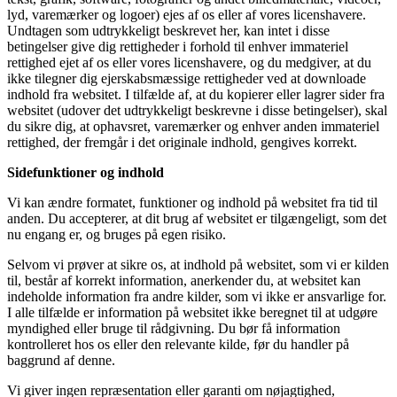
lyd, varemærker og logoer) ejes af os eller af vores licenshavere.
Undtagen som udtrykkeligt beskrevet her, kan intet i disse
betingelser give dig rettigheder i forhold til enhver immateriel
rettighed ejet af os eller vores licenshavere, og du medgiver, at du
ikke tilegner dig ejerskabsmæssige rettigheder ved at downloade
indhold fra websitet. I tilfælde af, at du kopierer eller lagrer sider fra
websitet (udover det udtrykkeligt beskrevne i disse betingelser), skal
du sikre dig, at ophavsret, varemærker og enhver anden immateriel
rettighed, der fremgår i det originale indhold, gengives korrekt.
Sidefunktioner og indhold
Vi kan ændre formatet, funktioner og indhold på websitet fra tid til
anden. Du accepterer, at dit brug af websitet er tilgængeligt, som det
nu engang er, og bruges på egen risiko.
Selvom vi prøver at sikre os, at indhold på websitet, som vi er kilden
til, består af korrekt information, anerkender du, at websitet kan
indeholde information fra andre kilder, som vi ikke er ansvarlige for.
I alle tilfælde er information på websitet ikke beregnet til at udgøre
myndighed eller bruge til rådgivning. Du bør få information
kontrolleret hos os eller den relevante kilde, før du handler på
baggrund af denne.
Vi giver ingen repræsentation eller garanti om nøjagtighed,