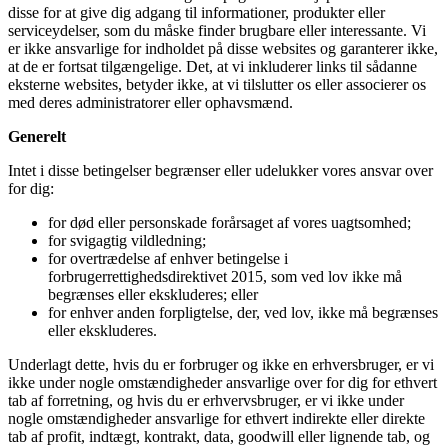
disse for at give dig adgang til informationer, produkter eller
serviceydelser, som du måske finder brugbare eller interessante. Vi
er ikke ansvarlige for indholdet på disse websites og garanterer ikke,
at de er fortsat tilgængelige. Det, at vi inkluderer links til sådanne
eksterne websites, betyder ikke, at vi tilslutter os eller associerer os
med deres administratorer eller ophavsmænd.
Generelt
Intet i disse betingelser begrænser eller udelukker vores ansvar over
for dig:
for død eller personskade forårsaget af vores uagtsomhed;
for svigagtig vildledning;
for overtrædelse af enhver betingelse i
forbrugerrettighedsdirektivet 2015, som ved lov ikke må
begrænses eller ekskluderes; eller
for enhver anden forpligtelse, der, ved lov, ikke må begrænses
eller ekskluderes.
Underlagt dette, hvis du er forbruger og ikke en erhversbruger, er vi
ikke under nogle omstændigheder ansvarlige over for dig for ethvert
tab af forretning, og hvis du er erhvervsbruger, er vi ikke under
nogle omstændigheder ansvarlige for ethvert indirekte eller direkte
tab af profit, indtægt, kontrakt, data, goodwill eller lignende tab, og