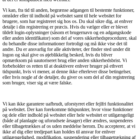
Vi kan, fra tid til anden, begrænse adgangen til bestemte funktioner,
områder eller til indhold på websitet samt til hele websitet for
brugere, som har registreret sig hos os. Du skal sikre dig, at enhver
detalje i din registrering er præcis. Hvis du vælger eller er blevet
tildelt login-oplysninger (såsom et brugernavn og en adgangskode
eller anden identifikator) som del af vores sikkerhedsprocedurer, skal
du behandle disse informationer fortroligt og må ikke vise det til
andre. Du er ansvarlig for alle aktiviteter, der finder sted under dit
logon og skal give os øjeblikkelig besked, hvis du bliver
opmærksom på uautoriseret brug eller anden sikkerhedsbrist. Vi
forbeholder os retten til at deaktivere enhver bruger på ethvert
tidspunkt, hvis vi mener, at denne ikke efterlever disse betingelser,
eller hvis nogle af de detaljer, du giver os som del af din registrering
som bruger, viser sig at være falske.
Vi kan ikke garantere uafbrudt, uforstyrret eller fejlfri funktionalitet
på websitet. Der kan forekomme tidspunkter, hvor visse funktioner
og dele eller indhold på websitet eller hele websitet er utilgængeligt
(både af planlagte og uforudsete årsager) eller ændres, suspenderes
eller tilbagetrækkes af os uden meddelse herom. Du accepterer, at vi
ikke af dig eller tredjepart kan holdes til ansvar for enhver
utilgængelighed, modifikation, suspendering eller tilbagetrækning af