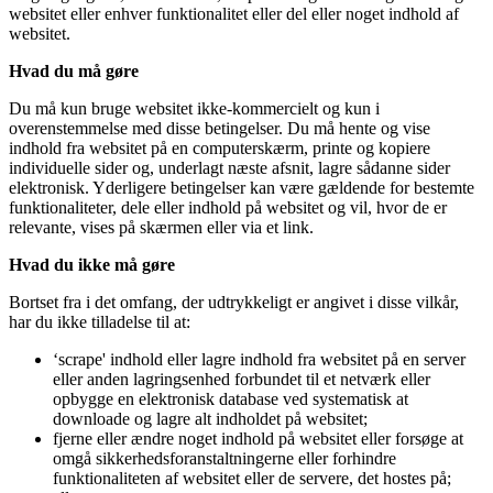
websitet eller enhver funktionalitet eller del eller noget indhold af
websitet.
Hvad du må gøre
Du må kun bruge websitet ikke-kommercielt og kun i
overenstemmelse med disse betingelser. Du må hente og vise
indhold fra websitet på en computerskærm, printe og kopiere
individuelle sider og, underlagt næste afsnit, lagre sådanne sider
elektronisk. Yderligere betingelser kan være gældende for bestemte
funktionaliteter, dele eller indhold på websitet og vil, hvor de er
relevante, vises på skærmen eller via et link.
Hvad du ikke må gøre
Bortset fra i det omfang, der udtrykkeligt er angivet i disse vilkår,
har du ikke tilladelse til at:
‘scrape' indhold eller lagre indhold fra websitet på en server
eller anden lagringsenhed forbundet til et netværk eller
opbygge en elektronisk database ved systematisk at
downloade og lagre alt indholdet på websitet;
fjerne eller ændre noget indhold på websitet eller forsøge at
omgå sikkerhedsforanstaltningerne eller forhindre
funktionaliteten af websitet eller de servere, det hostes på;