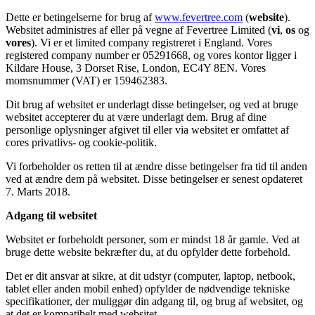
Dette er betingelserne for brug af
www.fevertree.com
(
website
).
Websitet administres af eller på vegne af Fevertree Limited (
vi
,
os
og
vores
). Vi er et limited company registreret i England. Vores
registered company number er 05291668, og vores kontor ligger i
Kildare House, 3 Dorset Rise, London, EC4Y 8EN. Vores
momsnummer (VAT) er 159462383.
Dit brug af websitet er underlagt disse betingelser, og ved at bruge
websitet accepterer du at være underlagt dem. Brug af dine
personlige oplysninger afgivet til eller via websitet er omfattet af
cores privatlivs- og cookie-politik.
Vi forbeholder os retten til at ændre disse betingelser fra tid til anden
ved at ændre dem på websitet. Disse betingelser er senest opdateret
7. Marts 2018.
Adgang til websitet
Websitet er forbeholdt personer, som er mindst 18 år gamle. Ved at
bruge dette website bekræfter du, at du opfylder dette forbehold.
Det er dit ansvar at sikre, at dit udstyr (computer, laptop, netbook,
tablet eller anden mobil enhed) opfylder de nødvendige tekniske
specifikationer, der muliggør din adgang til, og brug af websitet, og
at det er kompatibelt med websitet.