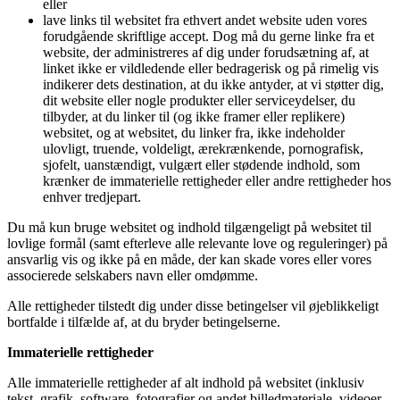
eller
lave links til websitet fra ethvert andet website uden vores
forudgående skriftlige accept. Dog må du gerne linke fra et
website, der administreres af dig under forudsætning af, at
linket ikke er vildledende eller bedragerisk og på rimelig vis
indikerer dets destination, at du ikke antyder, at vi støtter dig,
dit website eller nogle produkter eller serviceydelser, du
tilbyder, at du linker til (og ikke framer eller replikere)
websitet, og at websitet, du linker fra, ikke indeholder
ulovligt, truende, voldeligt, ærekrænkende, pornografisk,
sjofelt, uanstændigt, vulgært eller stødende indhold, som
krænker de immaterielle rettigheder eller andre rettigheder hos
enhver tredjepart.
Du må kun bruge websitet og indhold tilgængeligt på websitet til
lovlige formål (samt efterleve alle relevante love og reguleringer) på
ansvarlig vis og ikke på en måde, der kan skade vores eller vores
associerede selskabers navn eller omdømme.
Alle rettigheder tilstedt dig under disse betingelser vil øjeblikkeligt
bortfalde i tilfælde af, at du bryder betingelserne.
Immaterielle rettigheder
Alle immaterielle rettigheder af alt indhold på websitet (inklusiv
tekst, grafik, software, fotografier og andet billedmateriale, videoer,