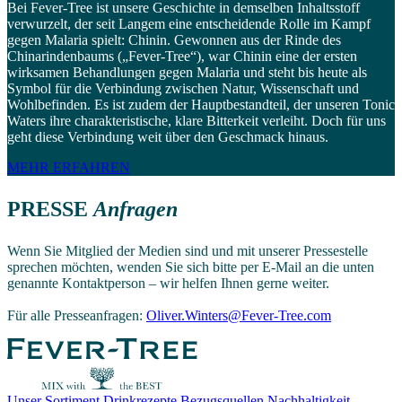
Bei Fever-Tree ist unsere Geschichte in demselben Inhaltsstoff
verwurzelt, der seit Langem eine entscheidende Rolle im Kampf
gegen Malaria spielt: Chinin. Gewonnen aus der Rinde des
Chinarindenbaums („Fever-Tree“), war Chinin eine der ersten
wirksamen Behandlungen gegen Malaria und steht bis heute als
Symbol für die Verbindung zwischen Natur, Wissenschaft und
Wohlbefinden. Es ist zudem der Hauptbestandteil, der unseren Tonic
Waters ihre charakteristische, klare Bitterkeit verleiht. Doch für uns
geht diese Verbindung weit über den Geschmack hinaus.
MEHR ERFAHREN
PRESSE
Anfragen
Wenn Sie Mitglied der Medien sind und mit unserer Pressestelle
sprechen möchten, wenden Sie sich bitte per E-Mail an die unten
genannte Kontaktperson – wir helfen Ihnen gerne weiter.
Für alle Presseanfragen:
Oliver.Winters@Fever-Tree.com
Unser Sortiment
Drinkrezepte
Bezugsquellen
Nachhaltigkeit