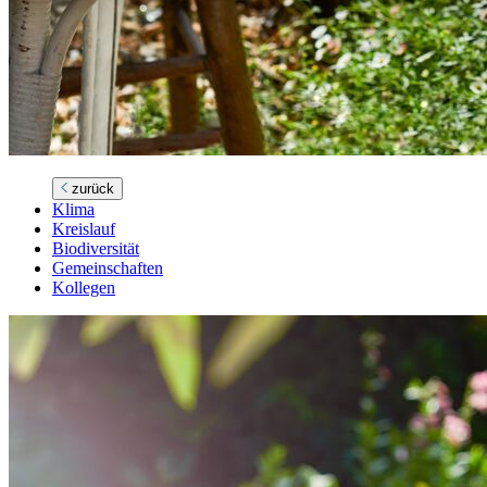
zurück
Klima
Kreislauf
Biodiversität
Gemeinschaften
Kollegen