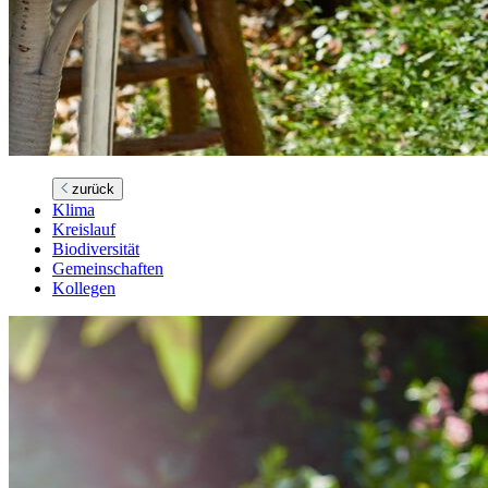
zurück
Klima
Kreislauf
Biodiversität
Gemeinschaften
Kollegen