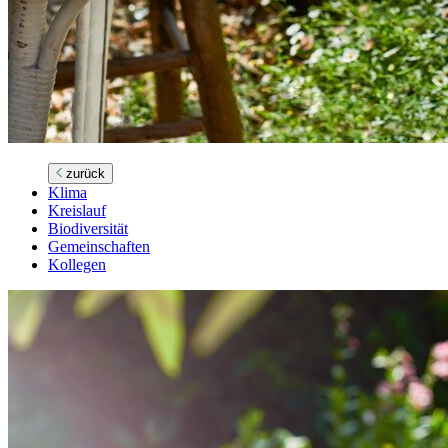
zurück
Klima
Kreislauf
Biodiversität
Gemeinschaften
Kollegen