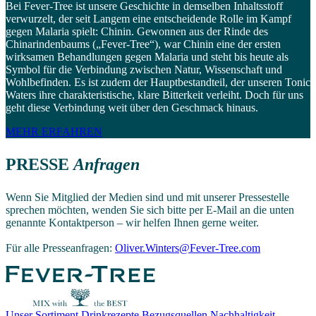
Bei Fever-Tree ist unsere Geschichte in demselben Inhaltsstoff
verwurzelt, der seit Langem eine entscheidende Rolle im Kampf
gegen Malaria spielt: Chinin. Gewonnen aus der Rinde des
Chinarindenbaums („Fever-Tree“), war Chinin eine der ersten
wirksamen Behandlungen gegen Malaria und steht bis heute als
Symbol für die Verbindung zwischen Natur, Wissenschaft und
Wohlbefinden. Es ist zudem der Hauptbestandteil, der unseren Tonic
Waters ihre charakteristische, klare Bitterkeit verleiht. Doch für uns
geht diese Verbindung weit über den Geschmack hinaus.
MEHR ERFAHREN
PRESSE
Anfragen
Wenn Sie Mitglied der Medien sind und mit unserer Pressestelle
sprechen möchten, wenden Sie sich bitte per E-Mail an die unten
genannte Kontaktperson – wir helfen Ihnen gerne weiter.
Für alle Presseanfragen:
Oliver.Winters@Fever-Tree.com
Unser Sortiment
Drinkrezepte
Bezugsquellen
Nachhaltigkeit