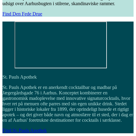
udsigt over Aarhusbugten i stilrene, skandinaviske rammer.
Find Den Fede Drue
St. Pauls Apothek
St. Pauls Apothek er en anerkendt cocktailbar og madbar på
Jægergårdsgade 76 i Aarhus. Konceptet kombinerer en
gastronomisk madoplevelse med innovative signaturcocktails, hvor
hver ret på menuen ofte parres med sin egen unikke drink. Stedet
ligger i historiske lokaler fra 1899, der oprindeligt husede et rigtigt
apotek – og det giver både navn og atmosfære til et sted, der i dag er
en af Aarhus' foretrukne destinationer for cocktails i særklasse.
Find St. Pauls Apothek