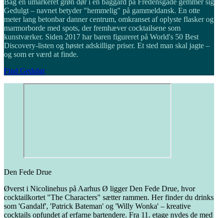
Bag en umarkeret grøn dør i en baggård på Fredensgade gemmer sig
Gedulgt – navnet betyder "hemmelig" på gammeldansk. En otte
meter lang betonbar danner centrum, omkranset af oplyste flasker og
marmorborde med spots, der fremhæver cocktailsene som
kunstværker. Siden 2017 har baren figureret på World's 50 Best
Discovery-listen og høstet adskillige priser. Et sted man skal jagte –
og som er værd at finde.
Find Gedulgt
Den Fede Drue
Øverst i Nicolinehus på Aarhus Ø ligger Den Fede Drue, hvor
cocktailkortet "The Characters" sætter rammen. Her finder du drinks
som 'Gandalf', 'Patrick Bateman' og 'Willy Wonka' – kreative
cocktails opfundet af erfarne bartendere. Fra 11. etage nydes de med