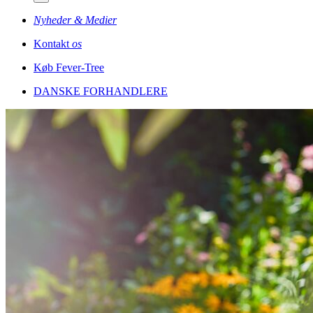
Nyheder & Medier
Kontakt
os
Køb Fever-Tree
DANSKE FORHANDLERE