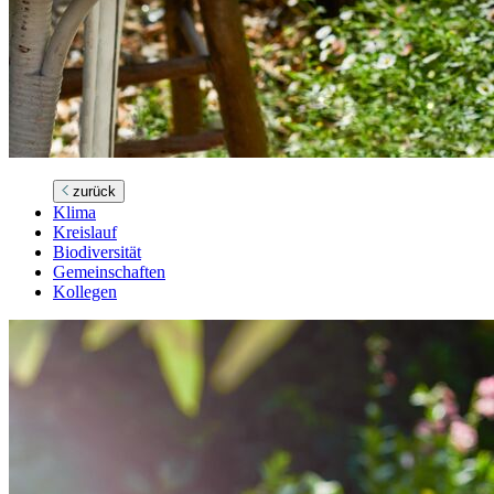
zurück
Klima
Kreislauf
Biodiversität
Gemeinschaften
Kollegen