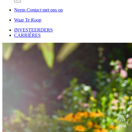
Neem
Contact
met ons op
Waar Te
Koop
INVESTEERDERS
CARRIÉRES