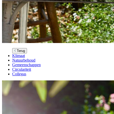
Terug
Klimaat
Natuurbehoud
Gemeenschappen
Circulariteit
Collegas