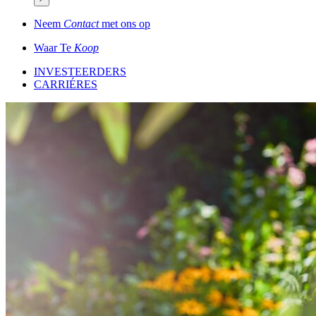
Neem
Contact
met ons op
Waar Te
Koop
INVESTEERDERS
CARRIÉRES