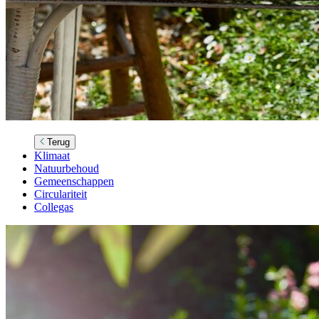
Terug
Klimaat
Natuurbehoud
Gemeenschappen
Circulariteit
Collegas